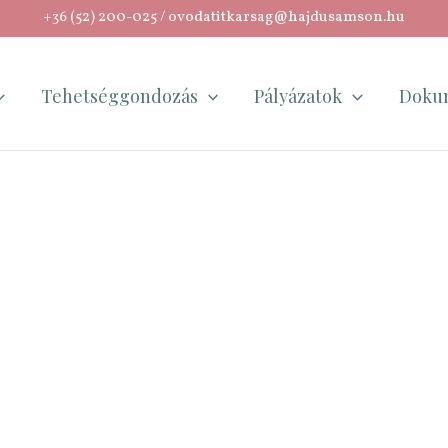
+36 (52) 200-025
/
ovodatitkarsag@hajdusamson.hu
Tehetséggondozás
Pályázatok
Doku