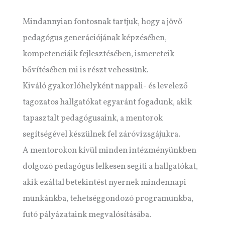
Mindannyian fontosnak tartjuk, hogy a jövő
pedagógus generációjának képzésében,
kompetenciáik fejlesztésében, ismereteik
bővítésében mi is részt vehessünk.
Kiváló gyakorlóhelyként nappali- és levelező
tagozatos hallgatókat egyaránt fogadunk, akik
tapasztalt pedagógusaink, a mentorok
segítségével készülnek fel záróvizsgájukra.
A mentorokon kívül minden intézményünkben
dolgozó pedagógus lelkesen segíti a hallgatókat,
akik ezáltal betekintést nyernek mindennapi
munkánkba, tehetséggondozó programunkba,
futó pályázataink megvalósításába.